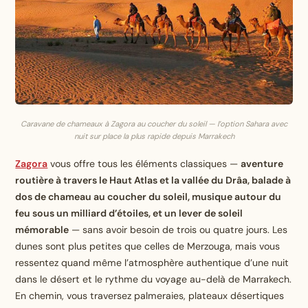
Caravane de chameaux à Zagora au coucher du soleil — l’option Sahara avec
nuit sur place la plus rapide depuis Marrakech
Zagora
vous offre tous les éléments classiques —
aventure
routière à travers le Haut Atlas et la vallée du Drâa, balade à
dos de chameau au coucher du soleil, musique autour du
feu sous un milliard d’étoiles, et un lever de soleil
mémorable
— sans avoir besoin de trois ou quatre jours. Les
dunes sont plus petites que celles de Merzouga, mais vous
ressentez quand même l’atmosphère authentique d’une nuit
dans le désert et le rythme du voyage au-delà de Marrakech.
En chemin, vous traversez palmeraies, plateaux désertiques