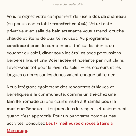
heure de route utile
Vous rejoignez votre campement de luxe à
dos de chameau
(ou par un confortable
transfert en 4×4
). Votre tente
privative avec salle de bain attenante vous attend, douche
chaude et literie de qualité incluses. Au programme :
sandboard
près du campement, thé sur les dunes au
coucher du soleil,
dîner sous les étoiles
avec percussions
berbères live, et une
Voie lactée
étincelante par nuit claire.
Levez-vous tôt pour le lever du soleil — les couleurs et les
longues ombres sur les dunes valent chaque bâillement.
Nous intégrons également des rencontres éthiques et
bénéfiques à la communauté, comme un
thé chez une
famille nomade
ou une courte visite à
Khamlia pour la
musique Gnaoua
— toujours dans le respect et uniquement
quand c’est approprié. Pour un panorama complet des
activités, consultez
Les 17 meilleures
choses
à faire à
Merzouga
.