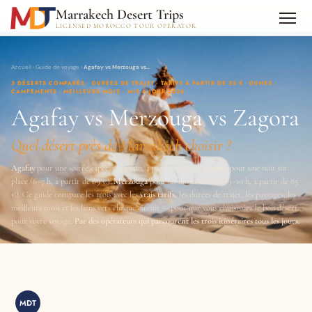
Marrakech Desert Trips
LICENSED MOROCCO TOUR OPERATOR
Accueil
›
Guide de voyage
›
Agafay vs Merzouga vs…
3 DÉSERTS COMPARÉS · DURÉES DE TRAJET · TARIFS À PARTIR DE 35 € · DUNES ·
CAMPEMENTS · MEILLEURS MOIS · MIS À JOUR 2026
Agafay vs Merzouga vs Zagora
Quel désert près de Marrakech choisir ?
Agafay
pour une soirée express (45 min, à partir de 35 €).
Zagora
pour une nuit sur
place (6–7 h, à partir de 69 €).
Merzouga
pour les dunes de rêve (9–10 h, à partir de 85
€). Ce guide compare les trois avec les
vrais tarifs
, les durées de trajet, les paysages, les
meilleurs mois et les liens vers chaque circuit — pour que vous choisissiez le bon désert
pour votre voyage.
Par des opérateurs qui parcourent les trois itinéraires tous les jours.
MDT