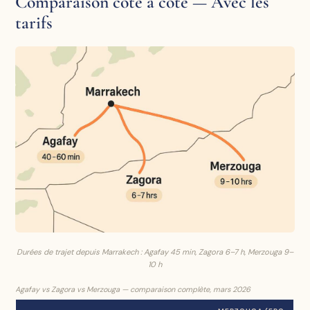
Comparaison côte à côte — Avec les
tarifs
Durées de trajet depuis Marrakech : Agafay 45 min, Zagora 6–7 h, Merzouga 9–
10 h
Agafay vs Zagora vs Merzouga — comparaison complète, mars 2026