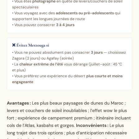
• Vous êtes
photographe
en quête de levers/couchers de soleil
spectaculaires
• Vous voyagez avec des
adolescents ou pré-adolescents
qui
supportent les longues journées de route
• Vous pouvez consacrer
3 à 4 jours
❌ Évitez Merzouga si
• Vous ne pouvez absolument pas consacrer
3 jours
— choisissez
Zagora (2 jours) ou Agafay (soirée)
• La
chaleur extrême de l’été
vous dérange (juillet–août : 45 °C
et plus)
• Vous préférez une expérience du désert
plus courte et moins
engageante
Avantages :
Les plus beaux paysages de dunes du Maroc ;
levers et couchers de soleil inoubliables ; l’effet wow le plus
fort ; expérience de campement premium ; itinéraire incluant
cols de l’Atlas, kasbahs et gorges.
Inconvénients :
Le plus
long trajet des trois options ; plus d’anticipation nécessaire