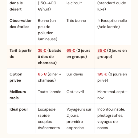
dans le
(150–400
le circuit
(standard ou de
désert
€/nuit)
luxe)
Observation
Bonne (un
Très bonne
⭐ Exceptionnelle
des étoiles
peu de
(Voie lactée)
pollution
lumineuse)
Tarif à partir
35 €
(balade
69 €
(2 jours
85 €
(3 jours en
de
à dos de
en groupe)
groupe)
chameau)
Option
65 €
(dîner +
Sur devis
195 €
(3 jours en
privée
chameau)
privé)
Meilleurs
Toute l’année
Oct.–avril
Mars–mai, sept.–
mois
nov.
Idéal pour
Escapade
Voyageurs sur
Incontournable,
rapide,
2 jours,
photographes,
couples,
première
voyages de
événements
approche
noces