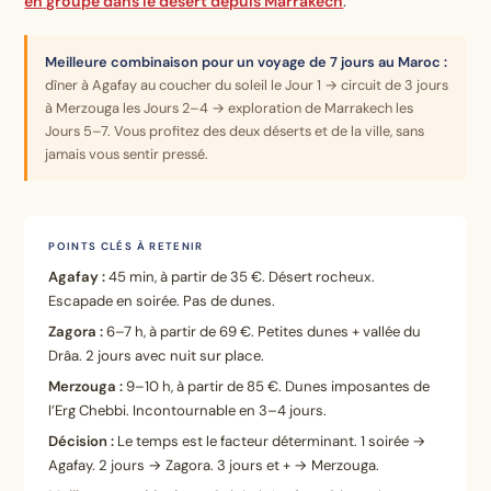
en
groupe dans le désert depuis Marrakech
.
Meilleure combinaison pour un voyage de 7 jours au Maroc :
dîner à Agafay au coucher du soleil le Jour 1 → circuit de 3 jours
à Merzouga les Jours 2–4 → exploration de Marrakech les
Jours 5–7. Vous profitez des deux déserts et de la ville, sans
jamais vous sentir pressé.
POINTS CLÉS À RETENIR
Agafay :
45 min, à partir de 35 €. Désert rocheux.
Escapade en soirée. Pas de dunes.
Zagora :
6–7 h, à partir de 69 €. Petites dunes + vallée du
Drâa. 2 jours avec nuit sur place.
Merzouga :
9–10 h, à partir de 85 €. Dunes imposantes de
l’Erg Chebbi. Incontournable en 3–4 jours.
Décision :
Le temps est le facteur déterminant. 1 soirée →
Agafay. 2 jours → Zagora. 3 jours et + → Merzouga.