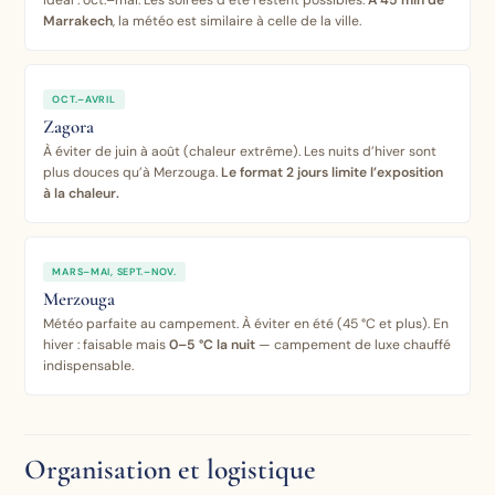
Idéal : oct.–mai. Les soirées d’été restent possibles.
À 45 min de
Marrakech
, la météo est similaire à celle de la ville.
OCT.–AVRIL
Zagora
À éviter de juin à août (chaleur extrême). Les nuits d’hiver sont
plus douces qu’à Merzouga.
Le format 2 jours limite l’exposition
à la chaleur.
MARS–MAI, SEPT.–NOV.
Merzouga
Météo parfaite au campement. À éviter en été (45 °C et plus). En
hiver : faisable mais
0–5 °C la nuit
— campement de luxe chauffé
indispensable.
Organisation et logistique