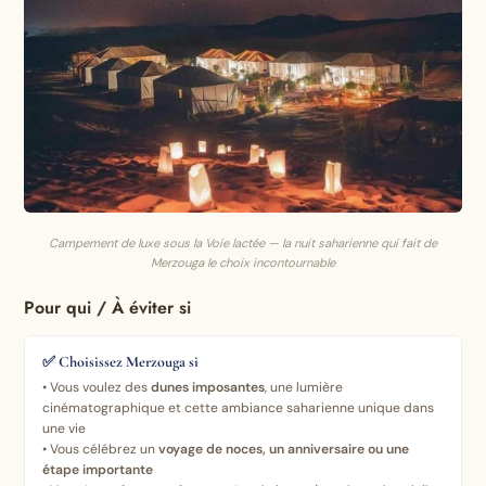
Campement de luxe sous la Voie lactée — la nuit saharienne qui fait de
Merzouga le choix incontournable
Pour qui / À éviter si
✅ Choisissez Merzouga si
• Vous voulez des
dunes imposantes
, une lumière
cinématographique et cette ambiance saharienne unique dans
une vie
• Vous célébrez un
voyage de noces, un anniversaire ou une
étape importante