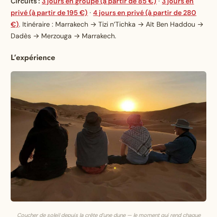
Circuits :
3 jours en groupe (à partir de 85 €)
·
3 jours en
privé (à
partir
de 195 €)
·
4 jours en
privé
(à partir de 280
€)
. Itinéraire : Marrakech → Tizi n’Tichka → Aït Ben Haddou →
Dadès → Merzouga → Marrakech.
L’expérience
Coucher de soleil depuis la crête d’une dune — le moment qui rend chaque