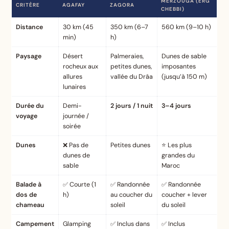
MERZOUGA (ERG
CRITÈRE
AGAFAY
ZAGORA
CHEBBI)
Distance
30 km (45
350 km (6–7
560 km (9–10 h)
min)
h)
Paysage
Désert
Palmeraies,
Dunes de sable
rocheux aux
petites dunes,
imposantes
allures
vallée du Drâa
(jusqu’à 150 m)
lunaires
Durée du
Demi-
2 jours / 1 nuit
3–4 jours
voyage
journée /
soirée
Dunes
❌ Pas de
Petites dunes
⭐ Les plus
dunes de
grandes du
sable
Maroc
Balade à
✅ Courte (1
✅ Randonnée
✅ Randonnée
dos de
h)
au coucher du
coucher + lever
chameau
soleil
du soleil
Campement
Glamping
✅ Inclus dans
✅ Inclus