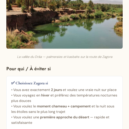
La vallée du Drâa — palmeraies et kasbahs sur la route de Zagora
Pour qui / À éviter si
✅ Choisissez Zagora si
• Vous avez exactement
2 jours
et voulez une vraie nuit sur place
• Vous voyagez en
hiver
et préférez des températures nocturnes
plus douces
• Vous voulez le
moment chameau + campement
et la nuit sous
les étoiles sans le plus long trajet
• Vous voulez une
première approche du désert
— rapide et
satisfaisante