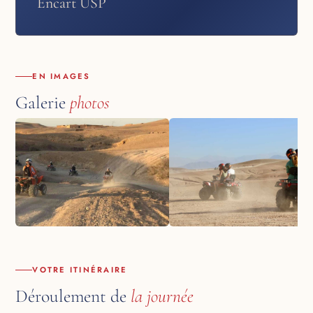
Encart USP
EN IMAGES
Galerie
photos
VOTRE ITINÉRAIRE
Déroulement de
la journée