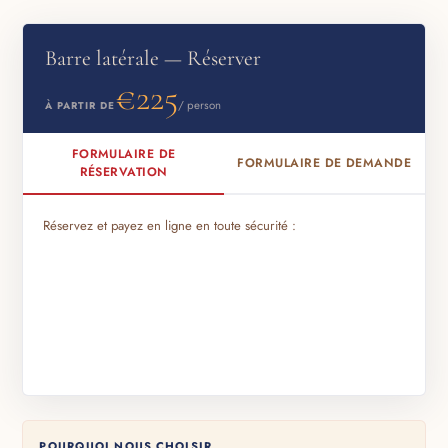
balade à dos de chameau au coucher du soleil et dîner marocain
traditionnel dans un camp nomade. Contactez-nous pour plus de
Barre latérale — Réserver
détails.
€225
/ person
À PARTIR DE
FORMULAIRE DE
FORMULAIRE DE DEMANDE
RÉSERVATION
Réservez et payez en ligne en toute sécurité :
POURQUOI NOUS CHOISIR