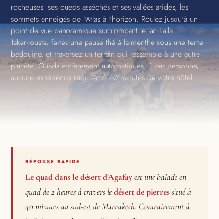
rocheuses, ses oueds asséchés et ses vallées arides, les
sommets enneigés de l'Atlas à l'horizon. Roulez jusqu'à un
point de vue panoramique surplombant le lac Lalla
Takerkouste, faites une pause thé à la menthe sous une tente
bédouine, et traversez un terrain qui ressemble à une autre
planète. Quads entièrement automatiques, 1 par personne,
aucune expérience requise. À 40 minutes de votre hôtel.
RÉPONSE RAPIDE
Le quad dans le désert d'Agafay
est une balade en
quad de 2 heures à travers le
désert de pierres
situé à
40 minutes au sud-est de Marrakech. Contrairement à