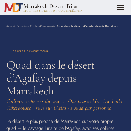
Marrakech Desert Trips
LICENSED MOROCCO TOUR OPERATOR
Accueil
›
Excursions Privées d'une Journée
›
Quad dans le désert d’Agafay depuis Marrakech
PRIVATE DESERT TOUR
Quad dans le désert
d’Agafay depuis
Marrakech
Collines rocheuses du désert · Oueds asséchés · Lac Lalla
Takerkouste · Vues sur l'Atlas · 1 quad par personne
Le désert le plus proche de Marrakech sur votre propre
quad — le paysage lunaire de l'Agafay, avec ses collines