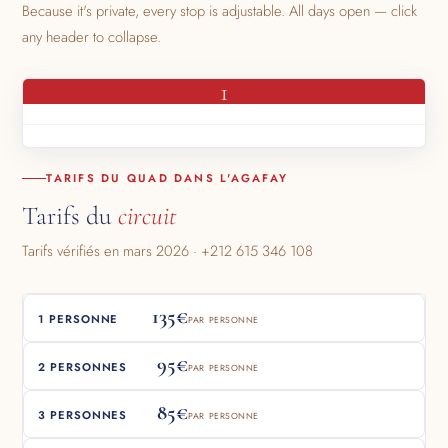
Because it's private, every stop is adjustable. All days open — click
any header to collapse.
1
TARIFS DU QUAD DANS L'AGAFAY
Tarifs du
circuit
Tarifs vérifiés en mars 2026 · +212 615 346 108
135€
1 PERSONNE
PAR PERSONNE
95€
2 PERSONNES
PAR PERSONNE
85€
3 PERSONNES
PAR PERSONNE