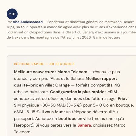
MDT
Par
Abe Abdessamad
— Fondateur et directeur général de Marrakech Desert
Trips, un tour-opérateur marocain agréé avec plus de 15 ans d'expérience dan
l'organisation d'expéditions dans le désert du Sahara, d'excursions à la journée
de treks dans les montagnes de l'Atlas. juillet 2026 · 8 min de lecture
RÉPONSE RAPIDE — 30 SECONDES
Meilleure couverture :
Maroc Telecom
— réseau le plus
étendu, y compris l'Atlas et le Sahara.
Meilleur rapport
qualité-prix en ville :
Orange
— forfaits compétitifs, 4G
urbaine puissante.
Configuration la plus rapide :
eSIM
—
achetez avant de décoller, données dès l'atterrissage.
Prix :
SIM physique ~30–50 MAD (3–5 €) pour 5–10 Go en boutique.
eSIM ~5–15 €.
Il vous faut :
un téléphone déverrouillé +
passeport. Achetez en
boutique en ville
(moins cher qu'à
l'aéroport). Si vous partez vers le
Sahara
, choisissez Maroc
Telecom.