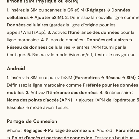
iPhone (SIM Physique ou eSIM)
1.
Insérez la SIM ou scannez le QR eSIM (
Réglages → Données
cellulaires → Ajouter eSIM
).
2.
Définissez la nouvelle ligne comm
Données cellulaires
(gardez la ligne d’origine pour les
appels/WhatsApp).
3.
Activez l’
Itinérance des données
pour la
ligne marocaine.
4.
Si pas de données :
Données cellulaires →
Réseau de données cellulaires
→ entrez l’APN fourni par la
boutique.
5.
Basculez le mode Avion on/off, testez le navigateur.
Android
1.
Insérez la SIM ou ajoutez l’eSIM (
Paramètres → Réseau → SIM
).
Définissez la ligne marocaine comme
Préférée pour les données
mobiles
.
3.
Activez l’
Itinérance des données
.
4.
Si nécessaire :
Noms des points d’accès (APN)
→ ajoutez l’APN de l’opérateur.
5
Basculez le mode avion, testez.
Partage de Connexion
iPhone :
Réglages → Partage de connexion
. Android :
Paramètre
→ Point d’accès et partage de connexion
. Testez en boutique —