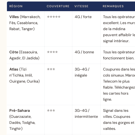
RÉGION
COUVERTURE
VITESSE
REMARQUES
Villes
(Marrakech,
⭐⭐⭐⭐⭐
4G / forte
Tous les opérateu
Fès, Casablanca,
excellent. Les mur
Rabat, Tanger)
de la médina
peuvent affaiblir l
signal intérieur.
Côte
(Essaouira,
⭐⭐⭐⭐
4G / bonne
Tous les opérateu
Agadir, El Jadida)
fonctionnent bien.
Atlas
(Tizi
⭐⭐⭐
3G–4G /
Coupures dans le
n’Tichka, Imlil,
inégale
cols sinueux. Maro
Ouirgane, Ourika)
Telecom le plus
fiable. Télécharge
les cartes hors
ligne.
Pré-Sahara
⭐⭐⭐
3G–4G /
Signal dans les
(Ouarzazate,
intermittente
villes. Coupures
Dadès, Todgha,
dans les gorges et
Tinghir)
vallées.