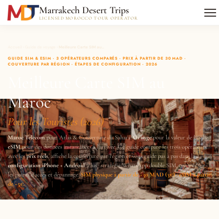
Marrakech Desert Trips
LICENSED MOROCCO TOUR OPERATOR
Accueil
›
Guide de voyage
›
Meilleure Carte SIM au…
GUIDE SIM & ESIM · 3 OPÉRATEURS COMPARÉS · PRIX À PARTIR DE 30 MAD ·
COUVERTURE PAR RÉGION · ÉTAPES DE CONFIGURATION · 2026
Meilleure Carte SIM au
Maroc
Pour les Touristes (2026)
Maroc Telecom
pour Atlas & Couverture du Sahara.
Orange
pour la valeur de la ville.
eSIM
pour des données instantanées à l'arrivée. Ce guide compare les trois opérateurs
avec les
prix réels
, affiche la couverture par région et vous guide pas à pas dans la
configuration iPhone + Android
. Plus : stratégie WhatsApp double SIM, conseils sur
les points d'accès et dépannage.
SIM physique à partir de ~30 MAD (3€) · eSIM à partir
de ~5€.