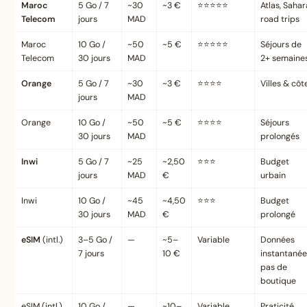
Maroc
5 Go / 7
~30
~3 €
⭐⭐⭐⭐⭐
Atlas, Sahar
Telecom
jours
MAD
road trips
Maroc
10 Go /
~50
~5 €
⭐⭐⭐⭐⭐
Séjours de
Telecom
30 jours
MAD
2+ semaine
Orange
5 Go / 7
~30
~3 €
⭐⭐⭐⭐
Villes & côt
jours
MAD
Orange
10 Go /
~50
~5 €
⭐⭐⭐⭐
Séjours
30 jours
MAD
prolongés
Inwi
5 Go / 7
~25
~2,50
⭐⭐⭐
Budget
jours
MAD
€
urbain
Inwi
10 Go /
~45
~4,50
⭐⭐⭐
Budget
30 jours
MAD
€
prolongé
eSIM
(intl.)
3–5 Go /
—
~5–
Variable
Données
7 jours
10 €
instantanée
pas de
boutique
eSIM (intl.)
10 Go /
—
~10–
Variable
Praticité,