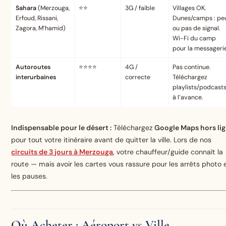
Sahara
(Merzouga,
⭐⭐
3G / faible
Villages OK.
Erfoud, Rissani,
Dunes/camps : pe
Zagora, M’hamid)
ou pas de signal.
Wi-Fi du camp
pour la messagerie
Autoroutes
⭐⭐⭐⭐
4G /
Pas continue.
interurbaines
correcte
Téléchargez
playlists/podcast
à l’avance.
Indispensable pour le désert :
Téléchargez
Google Maps hors li
pour tout votre itinéraire avant de quitter la ville. Lors de nos
circuits de 3 jours à Merzouga
, votre chauffeur/guide connaît la
route — mais avoir les cartes vous rassure pour les arrêts photo 
les pauses.
Où Acheter : Aéroport vs Ville