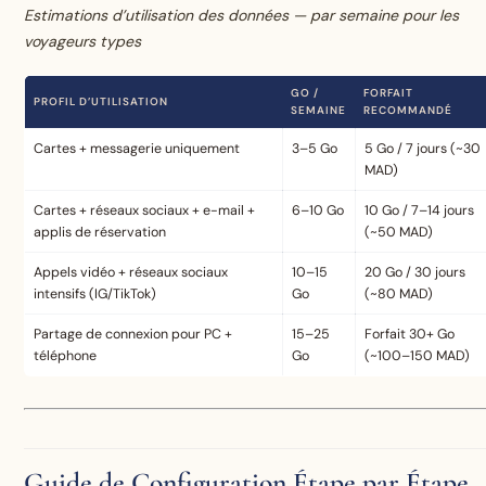
Estimations d’utilisation des données — par semaine pour les
voyageurs types
GO /
FORFAIT
PROFIL D’UTILISATION
SEMAINE
RECOMMANDÉ
Cartes + messagerie uniquement
3–5 Go
5 Go / 7 jours (~30
MAD)
Cartes + réseaux sociaux + e-mail +
6–10 Go
10 Go / 7–14 jours
applis de réservation
(~50 MAD)
Appels vidéo + réseaux sociaux
10–15
20 Go / 30 jours
intensifs (IG/TikTok)
Go
(~80 MAD)
Partage de connexion pour PC +
15–25
Forfait 30+ Go
téléphone
Go
(~100–150 MAD)
Guide de Configuration Étape par Étape