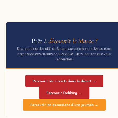
Prêt à
découvrir le Maroc ?
Des couchers de soleil du Sahara aux sommets de l'Atlas, nous
organisons des circuits depuis 2008. Dites-nous ce que vous
recherchez.
Parcourir les circuits dans le désert →
Parcourir Trekking →
Parcourir les excursions d'une journée →