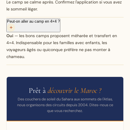
Le camp se calme après. Confirmez l'application si vous avez
le sommeil léger.
Peut-on aller au camp en 4×4 ?
+
Oui
— les bons camps proposent méharée et transfert en
4×4. Indispensable pour les familles avec enfants, les
voyageurs âgés ou quiconque préfère ne pas monter à
chameau.
Prêt à
découvrir le Maroc ?
Des couchers de soleil du Sahara aux sommets de l'Atlas,
nous organisons des circuits depuis 2004. Dites-nous ce
que vous recherchez.