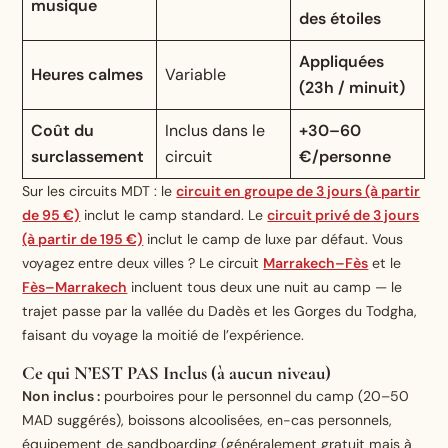
musique
des étoiles
Appliquées
Heures calmes
Variable
(23h / minuit)
Coût du
Inclus dans le
+30–60
surclassement
circuit
€/personne
Sur les circuits MDT : le
circuit en groupe de 3 jours (à partir
de 95 €)
inclut le camp standard. Le
circuit privé de 3 jours
(à partir de 195 €)
inclut le camp de luxe par défaut. Vous
voyagez entre deux villes ? Le circuit
Marrakech–Fès
et le
Fès–Marrakech
incluent tous deux une nuit au camp — le
trajet passe par la vallée du Dadès et les Gorges du Todgha,
faisant du voyage la moitié de l’expérience.
Ce qui N’EST PAS Inclus (à aucun niveau)
Non inclus :
pourboires pour le personnel du camp (20–50
MAD suggérés), boissons alcoolisées, en-cas personnels,
équipement de sandboarding (généralement gratuit mais à