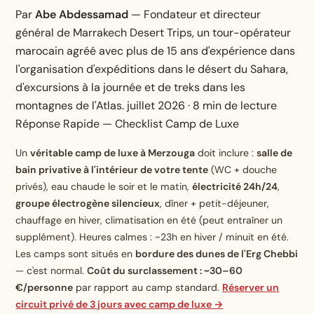
Par
Abe Abdessamad
— Fondateur et directeur
général de Marrakech Desert Trips, un tour-opérateur
marocain agréé avec plus de 15 ans d'expérience dans
l'organisation d'expéditions dans le désert du Sahara,
d'excursions à la journée et de treks dans les
montagnes de l'Atlas. juillet 2026 · 8 min de lecture
Réponse Rapide — Checklist Camp de Luxe
Un
véritable camp de luxe à Merzouga
doit inclure :
salle de
bain privative à l'intérieur de votre tente
(WC + douche
privés), eau chaude le soir et le matin,
électricité 24h/24
,
groupe électrogène silencieux
, dîner + petit-déjeuner,
chauffage en hiver, climatisation en été (peut entraîner un
supplément). Heures calmes : ~23h en hiver / minuit en été.
Les camps sont situés en
bordure des dunes de l'Erg Chebbi
— c'est normal.
Coût du surclassement : ~30–60
€/personne
par rapport au camp standard.
Réserver un
circuit privé de 3 jours avec camp de luxe →