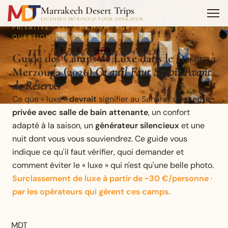
Accueil
›
Guide de voyage
›
Guide des Camps de…
Marrakech Desert Trips
GUIDE DU CAMP · TENTES AVEC SALLE DE BAINS
LICENSED MOROCCO TOUR OPERATOR
PRIVATIVE · A/C ET CHAUFFAGE · HEURES CALMES · 10
QUESTIONS À POSER · MISE À JOUR 2026
Guide des Camps de Luxe dans le Désert à
Merzouga (2026)
Ce qu'il Faut Savoir Avant
de Réserver
Ce que « luxe »
devrait
signifier au Sahara : une
tente
privée avec salle de bain attenante
, un confort
adapté à la saison, un
générateur silencieux
et une
nuit dont vous vous souviendrez. Ce guide vous
indique ce qu'il faut vérifier, quoi demander et
comment éviter le « luxe » qui n'est qu'une belle photo.
Surclassement de luxe à partir de ~30 €/personne ·
par les opérateurs qui gèrent ces camps.
MDT