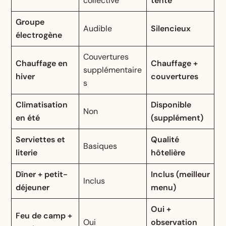
collective
tente
Groupe
Audible
Silencieux
électrogène
Couvertures
Chauffage en
Chauffage +
supplémentaire
hiver
couvertures
s
Climatisation
Disponible
Non
en été
(supplément)
Serviettes et
Qualité
Basiques
literie
hôtelière
Dîner + petit-
Inclus (meilleur
Inclus
déjeuner
menu)
Oui +
Feu de camp +
Oui
observation