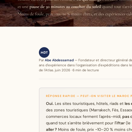
et une
pause de 30 minutes au coucher du soleil
quand tout s'arr
Moins de foule, prix ~10–20 % moins chers, et des expériences cult
MDT
Par
Abe Abdessamad
— Fondateur et directeur général de
ans d'expérience dans l'organisation d'expéditions dans l
de l'Atlas. juin 2026 · 6 min de lecture
RÉPONSE RAPIDE — PEUT-ON VISITER LE MAROC 
Oui.
Les sites touristiques, hôtels, riads et
les
des zones touristiques (Marrakech, Fès, Essaou
commerces locaux ferment l'après-midi,
pas d
quand tout s'arrête brièvement pour
l'iftar
(le 
aller ?
Moins de foule, prix ~10–20 % moins ch