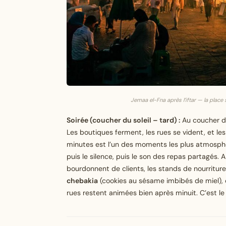
Jemaa el-Fna après l’iftar — la place
Soirée (coucher du soleil – tard) :
Au coucher du
Les boutiques ferment, les rues se vident, et le
minutes est l’un des moments les plus atmosphéri
puis le silence, puis le son des repas partagés. Ap
bourdonnent de clients, les stands de nourritur
chebakia
(cookies au sésame imbibés de miel),
rues restent animées bien après minuit. C’est le