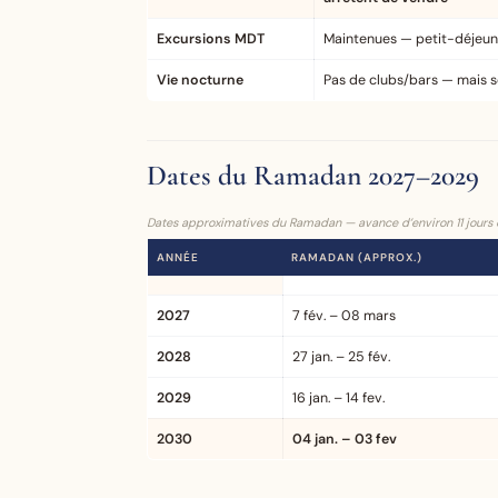
Excursions MDT
Maintenues — petit-déjeuner
Vie nocturne
Pas de clubs/bars — mais s
Dates du Ramadan 2027–2029
Dates approximatives du Ramadan — avance d’environ 11 jours c
ANNÉE
RAMADAN (APPROX.)
2027
7 fév. – 08 mars
2028
27 jan. – 25 fév.
2029
16 jan. – 14 fev.
2030
04 jan. – 03 fev