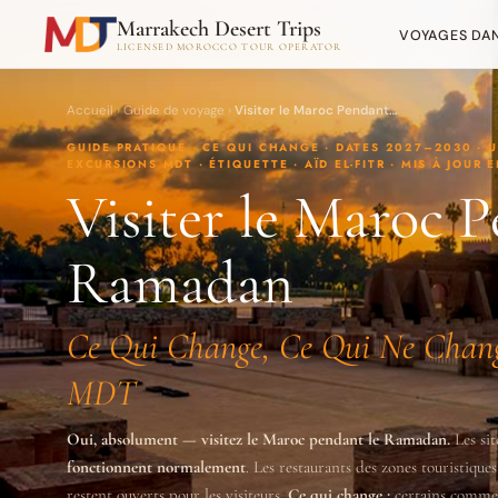
Marrakech Desert Trips
VOYAGES DAN
LICENSED MOROCCO TOUR OPERATOR
Accueil
›
Guide de voyage
›
Visiter le Maroc Pendant…
GUIDE PRATIQUE · CE QUI CHANGE · DATES 2027–2030 · U
EXCURSIONS MDT · ÉTIQUETTE · AÏD EL-FITR · MIS À JOUR 
Visiter le Maroc P
Ramadan
Ce Qui Change, Ce Qui Ne Chang
MDT
Oui, absolument — visitez le Maroc pendant le Ramadan.
Les sit
fonctionnent normalement
. Les restaurants des zones touristiqu
restent ouverts pour les visiteurs.
Ce qui change :
certains commer