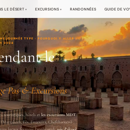
S LE DÉSERT
EXCURSIONS
RANDONNÉES
GUIDE DE VO
NE JOURNÉE TYPE · POURQUOI Y ALLER ·
EN 2026
endant le
e Pas & Excursions
es touristiques, hôtels et
les excursions MDT
es (Marrakech, Fès, Essaouira, Chefchaouen)
ces locaux ferment l'après-midi,
pas d'alcool
,