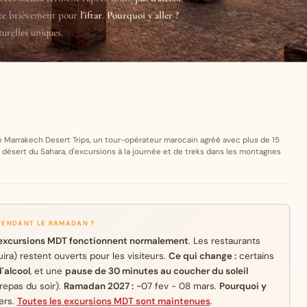
ête brièvement pour
l'iftar
.
Pourquoi y aller ?
urelles uniques.
 Marrakech Desert Trips, un tour-opérateur marocain agréé avec plus de 15
e désert du Sahara, d'excursions à la journée et de treks dans les montagnes
PENDANT LE RAMADAN ?
 excursions MDT fonctionnent normalement
. Les restaurants
ira) restent ouverts pour les visiteurs.
Ce qui change :
certains
'alcool
, et une
pause de 30 minutes au coucher du soleil
repas du soir).
Ramadan 2027 :
~07 fev - 08 mars.
Pourquoi y
ers.
Toutes les excursions MDT sont maintenues
.