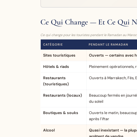
Ce Qui Change — Et Ce Qui N
Ce qui change pour les touristes pendant le Ramadan au Maroc
CATÉGORIE
PENDANT LE RAMADAN
Sites touristiques
Ouverts — certains avec h
Hôtels & riads
Pleinement opérationnels, 
Restaurants
Ouverts à Marrakech, Fès, E
(touristiques)
Restaurants (locaux)
Beaucoup fermés en journée
du soleil
Boutiques & souks
Ouverts le matin, beaucoup
après l’iftar
Alcool
Quasi inexistant — la plu
arrêtent de vendre