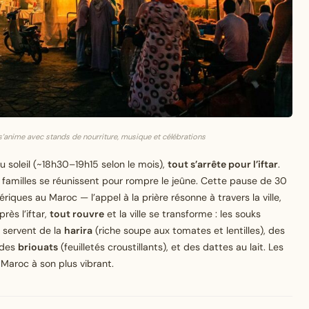
 s’anime avec stands de nourriture, musique et célébrations
 soleil (~18h30–19h15 selon le mois),
tout s’arrête pour l’iftar
.
s familles se réunissent pour rompre le jeûne. Cette pause de 30
ques au Maroc — l’appel à la prière résonne à travers la ville,
rès l’iftar,
tout rouvre
et la ville se transforme : les souks
e servent de la
harira
(riche soupe aux tomates et lentilles), des
 des
briouats
(feuilletés croustillants), et des dattes au lait. Les
 Maroc à son plus vibrant.