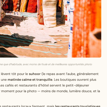
e que d’habitude, avec moins de foule et de meilleures opportunités photo
lèvent tôt pour le
suhoor
(le repas avant l’aube, généralement
: une
matinée calme et tranquille
. Les boutiques ouvrent plus
Les cafés et restaurants d’hôtel servent le petit-déjeuner
eur moment pour la photo — moins de monde, lumière douce, et la
s restaurants locaux ferment, mais
les restaurants touristiques