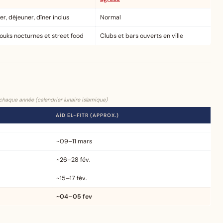
, déjeuner, dîner inclus
Normal
ouks nocturnes et street food
Clubs et bars ouverts en ville
haque année (calendrier lunaire islamique)
AÏD EL-FITR (APPROX.)
~09–11 mars
~26–28 fév.
~15–17 fév.
~04–05 fev