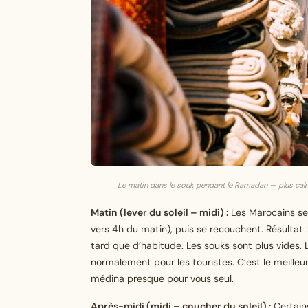
Le matin dans le souk pendant le Ramadan — plus calm
Matin (lever du soleil – midi) :
Les Marocains se 
vers 4h du matin), puis se recouchent. Résultat 
tard que d’habitude. Les souks sont plus vides. 
normalement pour les touristes. C’est le meill
médina presque pour vous seul.
Après-midi (midi – coucher du soleil) :
Certain