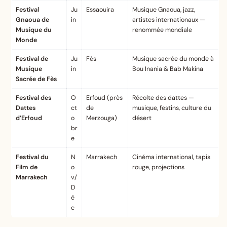
Festival
Ju
Essaouira
Musique Gnaoua, jazz,
Gnaoua de
in
artistes internationaux —
Musique du
renommée mondiale
Monde
Festival de
Ju
Fès
Musique sacrée du monde à
Musique
in
Bou Inania & Bab Makina
Sacrée de Fès
Festival des
O
Erfoud (près
Récolte des dattes —
Dattes
ct
de
musique, festins, culture du
d’Erfoud
o
Merzouga)
désert
br
e
Festival du
N
Marrakech
Cinéma international, tapis
Film de
o
rouge, projections
Marrakech
v/
D
é
c