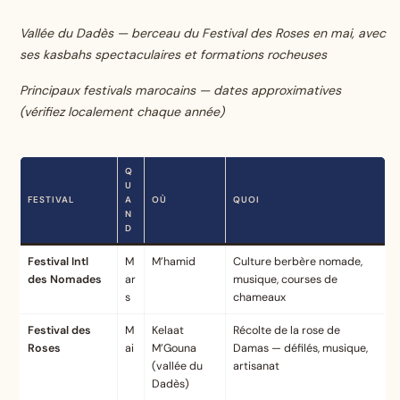
Vallée du Dadès — berceau du Festival des Roses en mai, avec
ses kasbahs spectaculaires et formations rocheuses
Principaux festivals marocains — dates approximatives
(vérifiez localement chaque année)
Q
U
FESTIVAL
A
OÙ
QUOI
N
D
Festival Intl
M
M’hamid
Culture berbère nomade,
des Nomades
ar
musique, courses de
s
chameaux
Festival des
M
Kelaat
Récolte de la rose de
Roses
ai
M’Gouna
Damas — défilés, musique,
(vallée du
artisanat
Dadès)