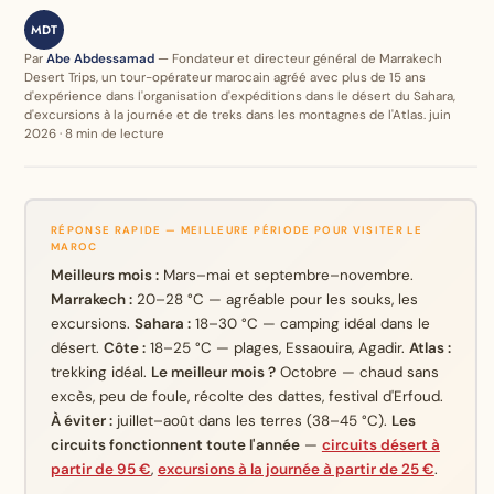
MDT
Par
Abe Abdessamad
— Fondateur et directeur général de Marrakech
Desert Trips, un tour-opérateur marocain agréé avec plus de 15 ans
d'expérience dans l'organisation d'expéditions dans le désert du Sahara,
d'excursions à la journée et de treks dans les montagnes de l'Atlas. juin
2026 · 8 min de lecture
RÉPONSE RAPIDE — MEILLEURE PÉRIODE POUR VISITER LE
MAROC
Meilleurs mois :
Mars–mai et septembre–novembre.
Marrakech :
20–28 °C — agréable pour les souks, les
excursions.
Sahara :
18–30 °C — camping idéal dans le
désert.
Côte :
18–25 °C — plages, Essaouira, Agadir.
Atlas :
trekking idéal.
Le meilleur mois ?
Octobre — chaud sans
excès, peu de foule, récolte des dattes, festival d'Erfoud.
À éviter :
juillet–août dans les terres (38–45 °C).
Les
circuits fonctionnent toute l'année
—
circuits désert à
partir de 95 €
,
excursions à la journée à partir de 25 €
.