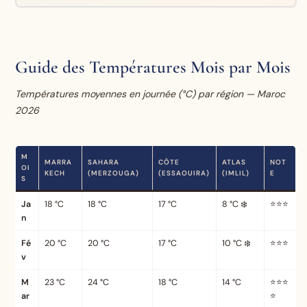
Guide des Températures Mois par Mois
Températures moyennes en journée (°C) par région — Maroc
2026
M
MARRA
SAHARA
CÔTE
ATLAS
NOT
OI
KECH
(MERZOUGA)
(ESSAOUIRA)
(IMLIL)
E
S
Ja
18 °C
18 °C
17 °C
8 °C ❄️
⭐⭐⭐
n
Fé
20 °C
20 °C
17 °C
10 °C ❄️
⭐⭐⭐
v
M
23 °C
24 °C
18 °C
14 °C
⭐⭐⭐
ar
⭐