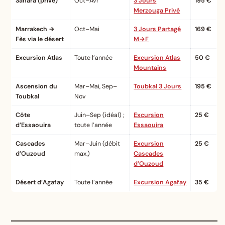
Sahara (privé)
Oct–Avr
3 Jours
195 €
Merzouga Privé
Marrakech →
Oct–Mai
3 Jours Partagé
169 €
Fès via le désert
M→F
Excursion Atlas
Toute l’année
Excursion Atlas
50 €
Mountains
Ascension du
Mar–Mai, Sep–
Toubkal 3 Jours
195 €
Toubkal
Nov
Côte
Juin–Sep (idéal) ;
Excursion
25 €
d’Essaouira
toute l’année
Essaouira
Cascades
Mar–Juin (débit
Excursion
25 €
d’Ouzoud
max.)
Cascades
d’Ouzoud
Désert d’Agafay
Toute l’année
Excursion Agafay
35 €