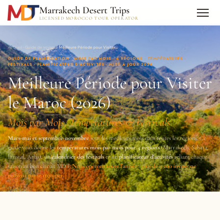
Marrakech Desert Trips
LICENSED MOROCCO TOUR OPERATOR
Accueil
›
Guide de voyage
›
Meilleure Période pour Visiter…
GUIDE DE PLANIFICATION · MOIS PAR MOIS · 4 RÉGIONS · TEMPÉRATURES ·
FESTIVALS · PLANIFICATEUR D'ACTIVITÉS · MISE À JOUR 2026
Meilleure Période pour Visiter
le Maroc (2026)
Mois par Mois, Températures & Festivals
Mars-mai et septembre-novembre
sont les meilleurs mois dans toutes les régions. Ce
guide vous donne les
températures mois par mois pour 4 régions
(Marrakech, Sahara,
littoral, Atlas), un
calendrier des festivals
et un
planificateur d'activités
reliant chaque
saison au bon circuit MDT.
Nous opérons toute l'année : plus de 4 200 invités ne
peuvent pas se tromper.