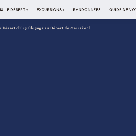
S LE DÉSERT
EXCURSIONS
RANDONNÉES
GUIDE DE VO
 le Désert d’Erg Chigaga au Départ de Marrakech