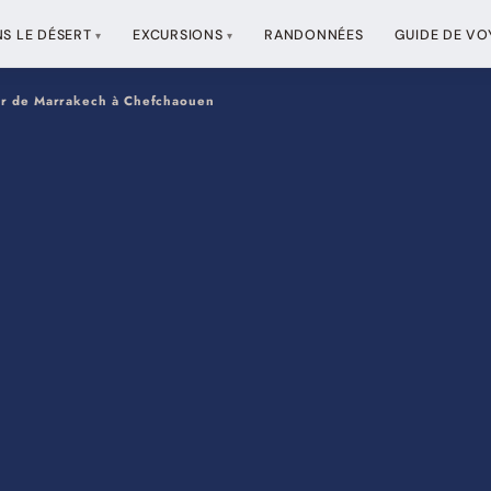
S LE DÉSERT
EXCURSIONS
RANDONNÉES
GUIDE DE VO
rtir de Marrakech à Chefchaouen